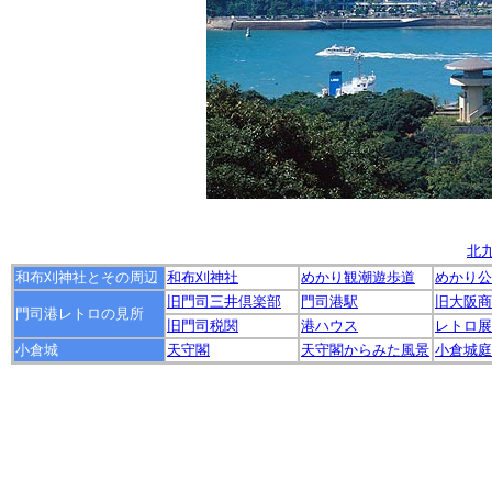
北
和布刈神社とその周辺
和布刈神社
めかり観潮遊歩道
めかり公
旧門司三井倶楽部
門司港駅
旧大阪商
門司港レトロの見所
旧門司税関
港ハウス
レトロ展
小倉城
天守閣
天守閣からみた風景
小倉城庭