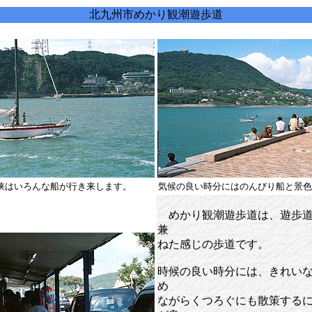
北九州市めかり観潮遊歩道
峡はいろんな船が行き来します。
気候の良い時分にはのんびり船と景色
めかり観潮遊歩道は、遊歩道
兼
ねた感じの歩道です。
時候の良い時分には、きれい
め
ながらくつろぐにも散策する