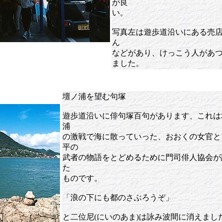
が良
い。
写真左は遊歩道沿いにある売
ん
などがあり、けっこう人があ
ました。
壇ノ浦を望む句塚
遊歩道沿いに俳句塚百句があります、これは
浦
の激戦で海に散っていった、おおくの女官と
平の
武者の物語をとどめるために門司俳人協会が
た
ものです。
「浪の下にも都のさぶろうぞ」
と二位尼(にいのあま)は詠み波間に消えまし