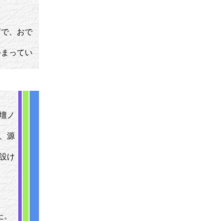
店で、おで
つまってい
壇ノ
、源
設け
た。