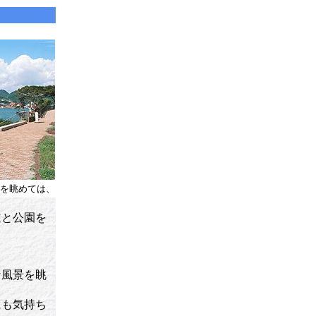
を眺めては、
と公園を
な風景を眺
にも気持ち