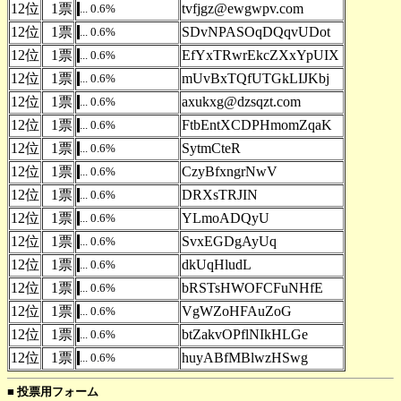
12位
1票
tvfjgz@ewgwpv.com
... 0.6%
.
12位
1票
SDvNPASOqDQqvUDot
... 0.6%
.
12位
1票
EfYxTRwrEkcZXxYpUIX
... 0.6%
.
12位
1票
mUvBxTQfUTGkLIJKbj
... 0.6%
.
12位
1票
axukxg@dzsqzt.com
... 0.6%
.
12位
1票
FtbEntXCDPHmomZqaK
... 0.6%
.
12位
1票
SytmCteR
... 0.6%
.
12位
1票
CzyBfxngrNwV
... 0.6%
.
12位
1票
DRXsTRJIN
... 0.6%
.
12位
1票
YLmoADQyU
... 0.6%
.
12位
1票
SvxEGDgAyUq
... 0.6%
.
12位
1票
dkUqHludL
... 0.6%
.
12位
1票
bRSTsHWOFCFuNHfE
... 0.6%
.
12位
1票
VgWZoHFAuZoG
... 0.6%
.
12位
1票
btZakvOPflNIkHLGe
... 0.6%
.
12位
1票
huyABfMBlwzHSwg
... 0.6%
.
■ 投票用フォーム