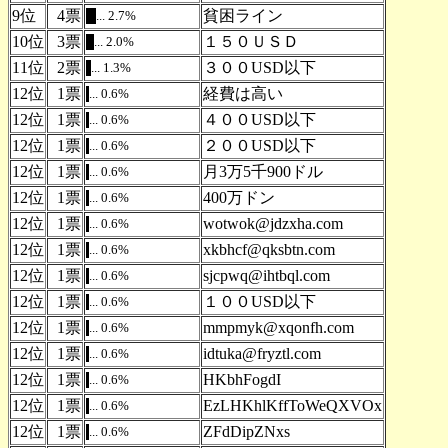
9位
4票
貧困ライン
... 2.7%
.
10位
3票
１５０ＵＳＤ
... 2.0%
.
11位
2票
３００USD以下
... 1.3%
.
12位
1票
経費は高い
... 0.6%
.
12位
1票
４００USD以下
... 0.6%
.
12位
1票
２００USD以下
... 0.6%
.
12位
1票
月3万5千900ドル
... 0.6%
.
12位
1票
400万ドン
... 0.6%
.
12位
1票
wotwok@jdzxha.com
... 0.6%
.
12位
1票
xkbhcf@qksbtn.com
... 0.6%
.
12位
1票
sjcpwq@ihtbql.com
... 0.6%
.
12位
1票
１００USD以下
... 0.6%
.
12位
1票
mmpmyk@xqonfh.com
... 0.6%
.
12位
1票
idtuka@fryztl.com
... 0.6%
.
12位
1票
HKbhFogdI
... 0.6%
.
12位
1票
EzLHKhlKffToWeQXVOx
... 0.6%
.
12位
1票
ZFdDipZNxs
... 0.6%
.