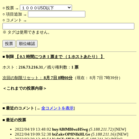
○ 投票 →
○ 項目追加 →
○ コメント →
※ タグは使用できません。
■ 制限
【 0.5 時間につき 1 票まで （１ホストあたり） 】
ホスト：
216.73.216.31
／残り権利数：
1 票
次回の制限リセット：
8月 7日 8時00分
（現在： 8月 7日 7時39分）
＜これまでの投票内容＞
■ 最近のコメント
[→
全コメントを表示
]
■ 最近の投票
2022/04/19 13:48:02
huyABfMBlwzHSwg
(5.188.211.72)
[NEW]
2022/04/19 09:52:38
btZakvOPflNIkHLGe
(5.188.211.16)
[NEW]