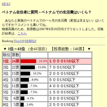
[
戻る
]
ベトナム在住者に質問－ベトナムでの生活費はいくら？
あなたと家族のベトナムでの一ヶ月の生活費（家賃は含まない）はいく
らですか？コメントも書いてね。
物価高騰のため、投票数は2007年8月26日付けでリセットしました。旧集
計結果は、
こちら
Ranking [
Top10
] [
全順位
]
▼
1位～41位
（全41項目） 【投票総数：146票】 ▼
順位
票数
1位
24票
１０００USD以下
... 16.4%
.
2位
22票
７００USD以下
... 15.0%
.
3位
15票
２０００USD以下
... 10.2%
.
4位
13票
５００USD以下
... 8.9%
.
5位
11票
４０００USD以下
... 7.5%
.
5位
11票
１５００USD以下
... 7.5%
.
7位
6票
３０００USD以下
... 4.1%
.
8位
5票
２５００USD以下
... 3.4%
.