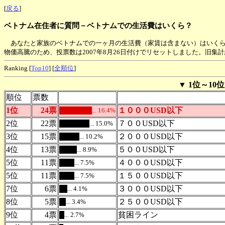
[
戻る
]
ベトナム在住者に質問－ベトナムでの生活費はいくら？
あなたと家族のベトナムでの一ヶ月の生活費（家賃は含まない）はいくら
物価高騰のため、投票数は2007年8月26日付けでリセットしました。旧集
Ranking [
Top10
] [
全順位
]
▼
1位～10位
順位
票数
1位
24票
１０００USD以下
... 16.4%
.
2位
22票
７００USD以下
... 15.0%
.
3位
15票
２０００USD以下
... 10.2%
.
4位
13票
５００USD以下
... 8.9%
.
5位
11票
４０００USD以下
... 7.5%
.
5位
11票
１５００USD以下
... 7.5%
.
7位
6票
３０００USD以下
... 4.1%
.
8位
5票
２５００USD以下
... 3.4%
.
9位
4票
貧困ライン
... 2.7%
.