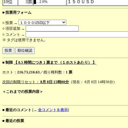
10位
3票
１５０ＵＳＤ
... 2.0%
.
■ 投票用フォーム
○ 投票 →
○ 項目追加 →
○ コメント →
※ タグは使用できません。
■ 制限
【 0.5 時間につき 1 票まで （１ホストあたり） 】
ホスト：
216.73.216.63
／残り権利数：
1 票
次回の制限リセット：
8月 8日 15時00分
（現在： 8月 8日 14時36分）
＜これまでの投票内容＞
■ 最近のコメント
[→
全コメントを表示
]
■ 最近の投票