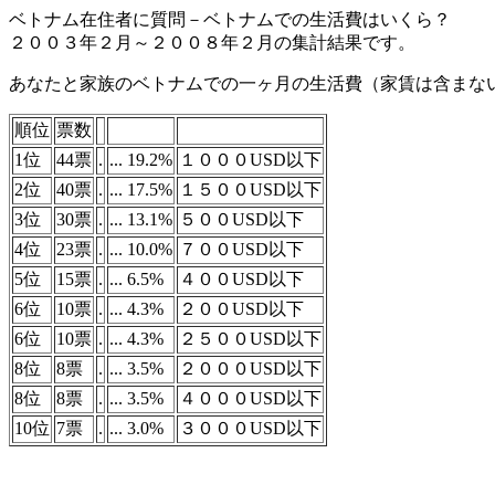
ベトナム在住者に質問－ベトナムでの生活費はいくら？
２００３年２月～２００８年２月の集計結果です。
あなたと家族のベトナムでの一ヶ月の生活費（家賃は含まな
順位
票数
1位
44票
.
... 19.2%
１０００USD以下
2位
40票
.
... 17.5%
１５００USD以下
3位
30票
.
... 13.1%
５００USD以下
4位
23票
.
... 10.0%
７００USD以下
5位
15票
.
... 6.5%
４００USD以下
6位
10票
.
... 4.3%
２００USD以下
6位
10票
.
... 4.3%
２５００USD以下
8位
8票
.
... 3.5%
２０００USD以下
8位
8票
.
... 3.5%
４０００USD以下
10位
7票
.
... 3.0%
３０００USD以下