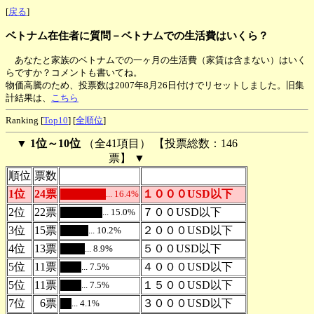
[
戻る
]
ベトナム在住者に質問－ベトナムでの生活費はいくら？
あなたと家族のベトナムでの一ヶ月の生活費（家賃は含まない）はいく
らですか？コメントも書いてね。
物価高騰のため、投票数は2007年8月26日付けでリセットしました。旧集
計結果は、
こちら
Ranking [
Top10
] [
全順位
]
▼
1位～10位
（全41項目） 【投票総数：146
票】 ▼
順位
票数
1位
24票
１０００USD以下
... 16.4%
.
2位
22票
７００USD以下
... 15.0%
.
3位
15票
２０００USD以下
... 10.2%
.
4位
13票
５００USD以下
... 8.9%
.
5位
11票
４０００USD以下
... 7.5%
.
5位
11票
１５００USD以下
... 7.5%
.
7位
6票
３０００USD以下
... 4.1%
.