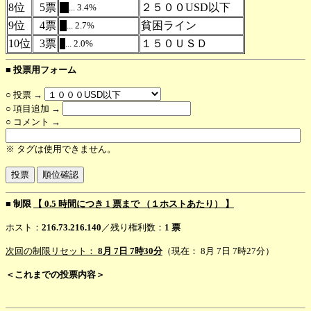
8位
5票
２５００USD以下
... 3.4%
.
9位
4票
貧困ライン
... 2.7%
.
10位
3票
１５０ＵＳＤ
... 2.0%
.
■ 投票用フォーム
○ 投票 →
○ 項目追加 →
○ コメント →
※ タグは使用できません。
■ 制限
【 0.5 時間につき 1 票まで （１ホストあたり） 】
ホスト：
216.73.216.140
／残り権利数：
1 票
次回の制限リセット：
8月 7日 7時30分
（現在： 8月 7日 7時27分）
＜これまでの投票内容＞