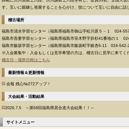
師範に渋川奨教士八段、渋川譲教士八段を有し、会員35名。全国大会
す。互いに鍛錬し発展することを心がけ、技について互いに自由に話
稽古場所
福島市清水学習センター（福島県福島市御山字松川原５－１ 024-557-
福島市吾妻学習センター（福島県福島市笹木野字折杉41番地の１ 024-5
福島市飯坂学習センター（福島県福島市飯坂町字銀杏6-11 024-542-2
※入会募集中：入会もしくは見学希望の方は、稽古日に見学に来てく
稽古日・場所日程はこちら
最新情報＆更新情報
会報 残心№272アップ！
大会結果・活動結果
2026.7.5 ～第58回福島県居合道大会結果！！～
サイトメニュー