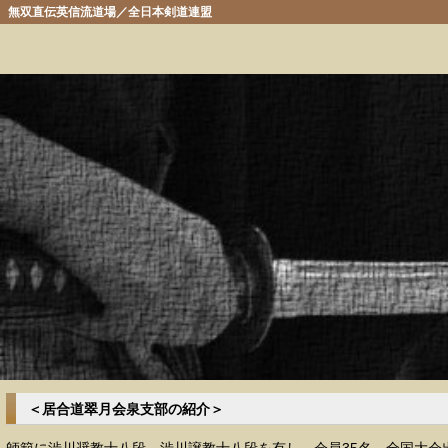
無双直伝英信流道場／全日本剣道連盟
＜居合道翠月会泉支部の紹介＞