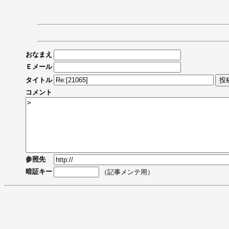
おなまえ
Ｅメール
タイトル
コメント
参照先
暗証キー
（記事メンテ用）