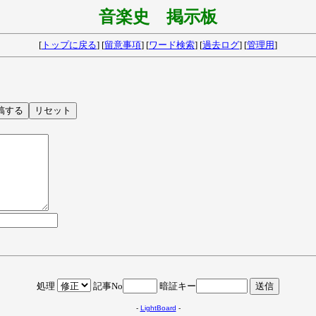
音楽史 掲示板
[
トップに戻る
] [
留意事項
] [
ワード検索
] [
過去ログ
] [
管理用
]
処理
記事No
暗証キー
-
LightBoard
-