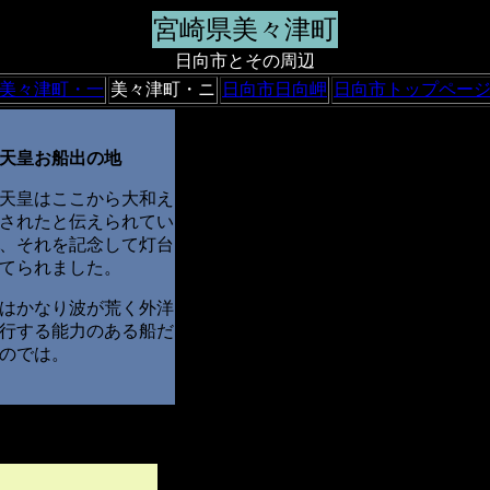
宮崎県美々津町
日向市とその周辺
美々津町・一
美々津町・ニ
日向市日向岬
日向市トップペー
天皇お船出の地
天皇はここから大和え
されたと伝えられてい
、それを記念して灯台
てられました。
はかなり波が荒く外洋
行する能力のある船だ
のでは。