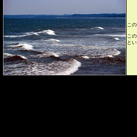
この
この
とい