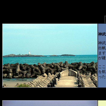
神武
神武
出帆
ます
が建
ここ
を航
った