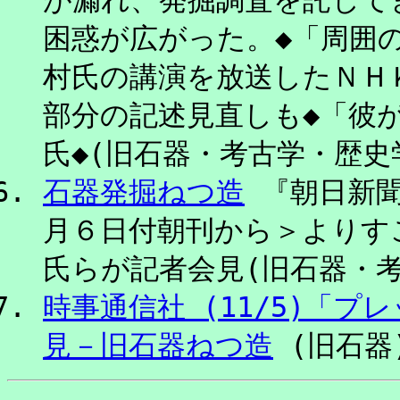
困惑が広がった。◆「周囲
村氏の講演を放送したＮＨ
部分の記述見直しも◆「彼
氏◆(旧石器・考古学・歴史学) 
石器発掘ねつ造
『朝日新聞
月６日付朝刊から＞よりす
氏らが記者会見(旧石器・考古学
時事通信社 (11/5)「
見－旧石器ねつ造
(旧石器) 