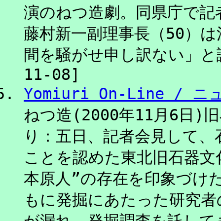
演のねつ造劇。同県庁で記
藤村新一副理事長（50）
間を騒がせ申し訳ない」と謝
11-08]
Yomiuri On-Line /
ねつ造(2000年11月6日
り：五日、記者会見して、
ことを認めた東北旧石器文
本原人”の存在を印象づけ
もに発掘にあたった研究者
が漏れ、発掘調査を託して