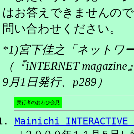
はお答えできませんので
問い合わせください。
*1)宮下佳之「ネット
（『iNTERNET magazi
9月1日発行、p289）
実行者のおわび会見
Mainichi INTERACT
［２０００年１１月５日］