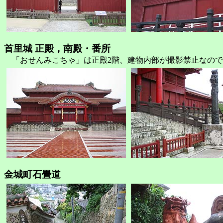
首里城 正殿，南殿・番所
「おせんみこちゃ」は正殿2階、建物内部が撮影禁止なので
金城町石畳道