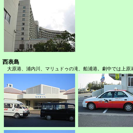
西表島
大原港、浦内川、マリュドゥの滝、船浦港。劇中では上原港