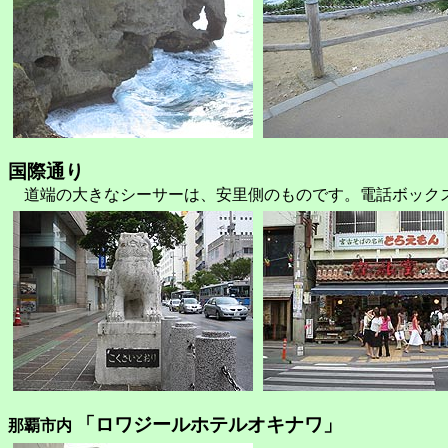
国際通り
道端の大きなシーサーは、安里側のものです。電話ボック
「ロワジールホテルオキナワ」
那覇市内