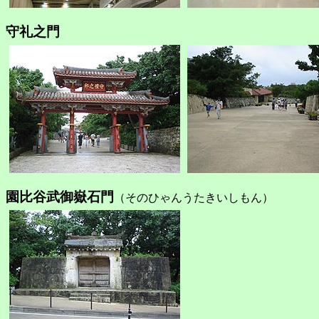
守礼之門
園比谷武御嶽石門
（そのひゃんうたきいしもん）