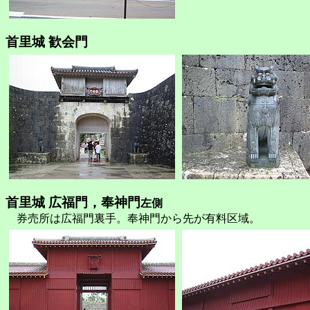
首里城 歓会門
首里城 広福門，奉神門
左側
券売所は広福門裏手。奉神門から先が有料区域。