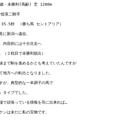
歳・未勝利(馬齢) 芝 1200m

舘英二騎手

 35.5秒　（勝ち馬 セントアリア）

見に新潟へ遠征。

、内容的には十分次走へ

。（２戦目で未勝利脱出）

線まで駒を進めるかとも考えていたんですが

て地方への転出となりました。

すが、典型的な一本調子の馬で

』タイプでした。

場で頑張っている情報を耳に出来れば…

ケンは未だに私の宝物です。
