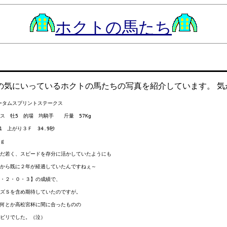
ホクトの馬たち
の気にいっているホクトの馬たちの写真を紹介しています。 気
オータムスプリントステークス

　牡5　的場　均騎手　　斤量　57Kg

　上がり３Ｆ　34.9秒 

ｇ

だ若く、スピードを存分に活かしていたようにも

から既に２年が経過していたんですねぇ～

・２・０・３】の成績で、 

ズＳを含め期待していたのですが。

何とか高松宮杯に間に合ったものの

ビリでした。（泣）
