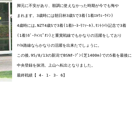
　脚元に不安があり、順調に使えなかった時期が今でも悔や

　まれます。3歳時には朝日杯3歳Sで3着(1着ｴﾙｳｪｰｳｲﾝ)

　4歳時には､NZT4歳Sで3着(1着ﾄｰﾖｰﾘﾌｧｰﾙ)､ｾﾝﾄﾗｲﾄ記念で3着

　(1着ﾗｶﾞｰﾁｬﾝﾋﾟｵﾝ)と重賞戦線でもかなりの活躍をしており

　ﾏｲﾙ路線ならかなりの活躍を出来たでしょうに。

　この後､95/8/13の新潟でBSNｵｰﾌﾟﾝ(芝1400m)での5着を最後に

　中央登録を抹消。上山へ転出となりました。
