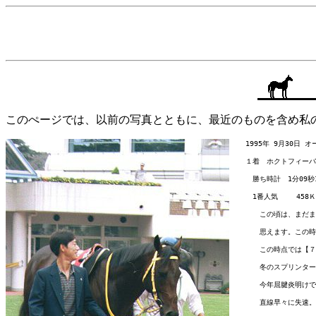
このぺージでは、以前の写真とともに、最近のものを含め私
　　1995年 9月30日 
　　１着　ホクトフィーバス
　　　勝ち時計　1分09秒1
　　　1番人気　　 458Ｋ
　　　　この頃は、まだま
　　　　思えます。この時
　　　　この時点では【７
　　　　冬のスプリンター
　　　　今年屈腱炎明けで
　　　　直線早々に失速。