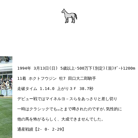
　1994年 3月13日(日) 5歳以上･500万下(別定)(混)ﾀﾞｰﾄ1200m

　11着 ホクトフウジン 牡7 田口大二郎騎手

　走破タイム 1.14.0 上がり３Ｆ 38.7秒

　デビュー戦ではマイネルヨ－スらをあっさりと差し切り

　一時はクラシックでも…とまで噂されたのですが､気性的に

　他の馬を怖がるらしく、大成できませんでした。
