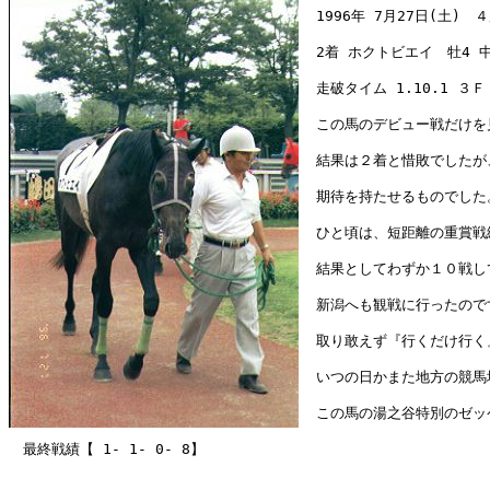
　1996年 7月27日(土)　４
　2着 ホクトビエイ　牡4 中
　走破タイム 1.10.1 ３Ｆ
　この馬のデビュー戦だけを
　結果は２着と惜敗でしたが
　期待を持たせるものでした
　ひと頃は、短距離の重賞戦
　結果としてわずか１０戦し
　新潟へも観戦に行ったので
　取り敢えず『行くだけ行く
　いつの日かまた地方の競馬
　この馬の湯之谷特別のゼッ