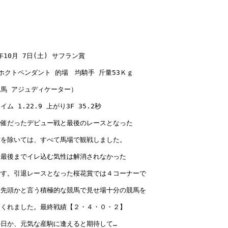
年10月 7日(土) サフラン賞

ホクトペンダント 的場　均騎手 斤量53Ｋｇ

馬 アジュディケーター） 

ム 1.22.9 上がり3F 35.2秒 

催だったデビュー戦と最後のレースとなった

を除いては、すべて馬場で観戦しました。

最後までイレ込む気性は解消されなかった

す。引退レースとなった桜花賞では４コーナーで

先頭かと言う積極的な競馬で見せ場十分の競馬を

くれました。最終戦績【２・４・０・２】

日か、元気な産駒に逢えると期待して…
