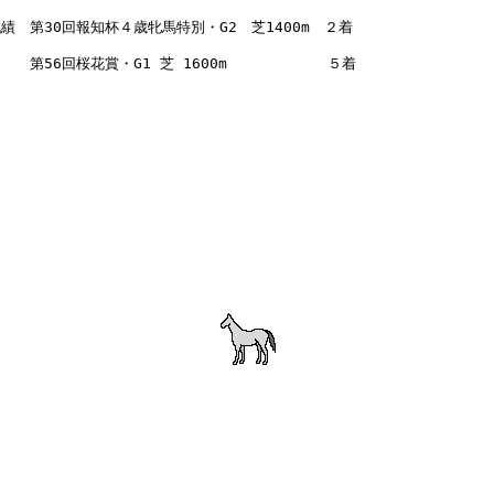
績　第30回報知杯４歳牝馬特別・G2　芝1400m　２着
