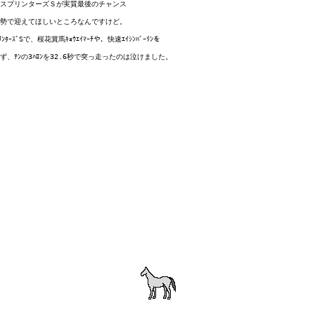
スプリンターズＳが実質最後のチャンス

勢で迎えてほしいところなんですけど。

ｰｽﾞSで、桜花賞馬ｷｮｳｴｲﾏｰﾁや、快速ｴｲｼﾝﾊﾞｰﾘﾝを
