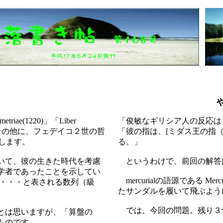
ae(1220)」「Liber
「俊敏なギリシア人の反応は
います。その他に、フェデイコ２世の哲
「彼の指は、[ミダス王の指
存します。
る。」
いて、彼の生きた時代を考慮
というわけで、前回の解答は 
学者であったことを示してい
mercurialの語源である 
３・・・と表される数列（級
たサンダルを履いて飛ぶよう
では、今回の問題。残り３
とは思いますが、「算盤の
ものです。