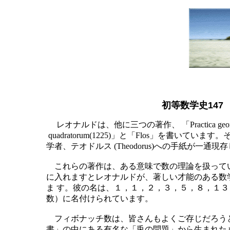
初等数学史147
レオナルドは、他に三つの著作、 「Practica geometri
quadratorum(1225)」と「Flos」を書いて
学者、テオドルス (Theodorus)への手紙が一通現
これらの著作は、ある意味で数の理論を扱って
に入れますとレオナルドが、著しい才能のある数
ま す。彼の名は、１，１，２，３，５，８，１
数）に名付けられています。
フィボナッチ数は、皆さんもよくご存じだろう
書」の中にある有名な「兎の問題」から生まれた