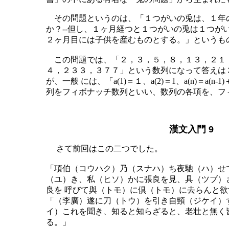
その問題というのは、「１つがいの兎は、１年の
か？--但し、１ヶ月経つと１つがいの兎は１つが
２ヶ月目には子供を産むものとする。」というも
この問題では、「２，３，５，８，１３，２１
４，２３３，３７７」という数列になって答えは
が、一般 には、「a(1)＝１、a(2)＝1、a(n)＝a(n-1)＋a
列をフィボナッチ数列といい、数列の各項を、フ
漢文入門 9
さて前回はこの二つでした。
「項伯（コウハク）乃（スナハ）ち夜馳（ハ）せ
（ユ）き、私（ヒソ）かに張良を見、具（ツブ）
良を 呼びて與（トモ）に倶（トモ）に去らんと欲
「（李廣）遂に刀（トウ）を引き自頸（ジケイ）
イ）これを聞き、知ると知らざると、老壮と無く
る。」