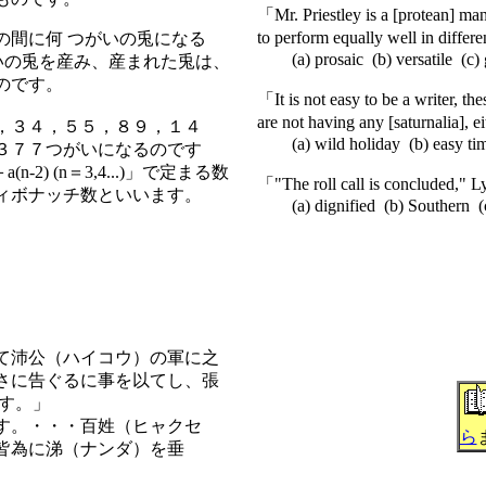
「Mr. Priestley is a [protean] man 
to perform equally well in diffe
間に何 つがいの兎になる
(a) prosaic (b) versatile (c) 
いの兎を産み、産まれた兎は、
のです。
「It is not easy to be a writer, th
are not having any [saturnalia], e
，３４，５５，８９，１４
(a) wild holiday (b) easy time 
３７７つがいになるのです
(n-2) (n＝3,4...)」で定まる数
「"The roll call is concluded," 
ィボナッチ数といいます。
(a) dignified (b) Southern (c
て沛公（ハイコウ）の軍に之
さに告ぐるに事を以てし、張
す。」
す。・・・百姓（ヒャクセ
ら
皆為に涕（ナンダ）を垂