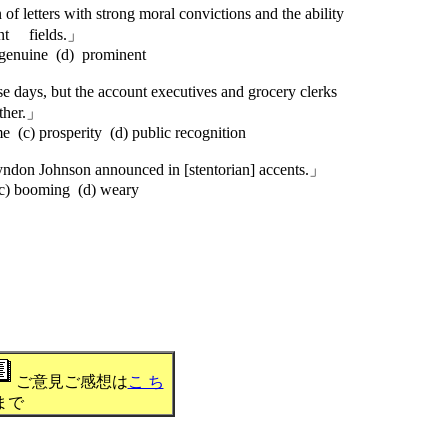
of letters with strong moral convictions and the ability
rent fields.」
genuine (d) prominent
ese days, but the account executives and grocery clerks
ither.」
(c) prosperity (d) public recognition
Lyndon Johnson announced in [stentorian] accents.」
) booming (d) weary
ご意見ご感想は
こ ち
まで