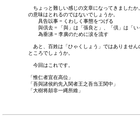
ちょっと難しい感じの文章になってきましたか
の意味はとれるのではないでしょうか。
具告以事 = くわしく事態をつげる
與倶去 = 「與」は「張良と」、「倶」は「い
為垂涕 = 李廣のために涙を流す
あと、百姓は「ひゃくしょう」ではありません
ところでしょうか。
今回はこれです。
「惟仁者宜在高位」
「吾與諸侯約先入関者王之吾当王関中」
「大樹将顛非一縄所維」